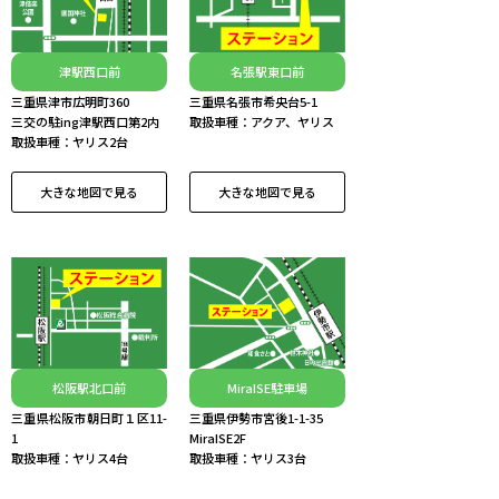
津駅西口前
名張駅東口前
三重県津市広明町360
三重県名張市希央台5-1
三交の駐ing津駅西口第2内
取扱車種：アクア、ヤリス
取扱車種：ヤリス2台
大きな地図で見る
大きな地図で見る
松阪駅北口前
MiraISE駐車場
三重県松阪市朝日町１区11-
三重県伊勢市宮後1-1-35
1
MiraISE2F
取扱車種：ヤリス4台
取扱車種：ヤリス3台