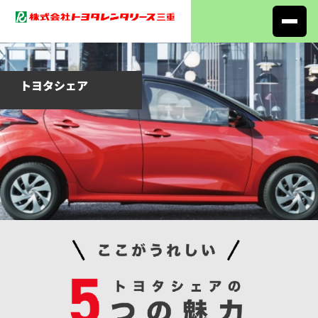
内
容
を
ス
キ
トヨタシェア
ッ
プ