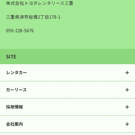
株式会社トヨタレンタリース三重
三重県津市桜橋2丁目178-1
059-228-5676
SITE
レンタカー
カーリース
レンタカートップ
軽自動車
乗用車
スペシャリティ
採用情報
カーリース
カーリースとは
ミニバン-ワゴン
SUV
トヨタの強み
サービス一覧
バン
トラック
会社案内
採用情報
先輩社員座談会
契約までの流れ
お見積/資料請求
バス
福祉車両
レンタカーの仕事
リースのお仕事