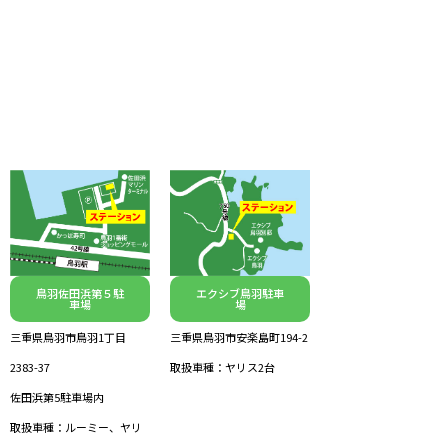
鳥羽佐田浜第５駐
エクシブ鳥羽駐車
車場
場
三重県鳥羽市鳥羽1丁目
三重県鳥羽市安楽島町194-2
2383-37
取扱車種：ヤリス2台
佐田浜第5駐車場内
取扱車種：ルーミー、ヤリ