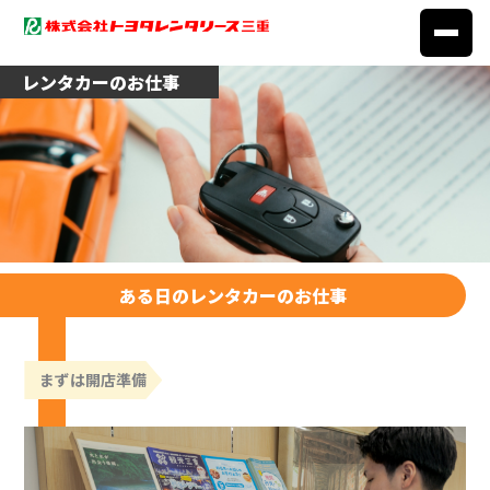
内
容
を
レンタカーのお仕事
ス
キ
ッ
プ
ある日のレンタカーのお仕事
まずは開店準備