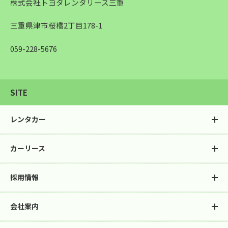
株式会社トヨタレンタリース三重
三重県津市桜橋2丁目178-1
059-228-5676
SITE
レンタカー
カーリース
レンタカートップ
軽自動車
乗用車
スペシャリティ
採用情報
カーリース
カーリースとは
ミニバン-ワゴン
SUV
トヨタの強み
サービス一覧
バン
トラック
会社案内
採用情報
先輩社員座談会
契約までの流れ
お見積/資料請求
バス
福祉車両
レンタカーの仕事
リースのお仕事